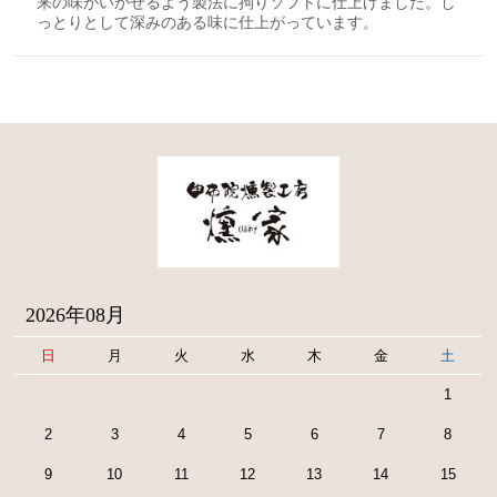
来の味がいかせるよう製法に拘りソフトに仕上げました。し
っとりとして深みのある味に仕上がっています。
2026年08月
日
月
火
水
木
金
土
1
2
3
4
5
6
7
8
9
10
11
12
13
14
15